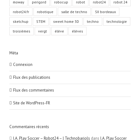
moway
perigord
robocup
robot
robot24
robot 24
robot24.fr
robotique
salle de techno
SII bordeaux
sketchup
STEM
sweet home 3D
techno
technologie
troisièmes
vergt
élève
élèves
Méta
Connexion
Flux des publications
Flux des commentaires
Site de WordPress-FR
Commentaires récents
I.A. Play Soccer – Robot24 – | Technobarjols
dans
I.A. Play Soccer