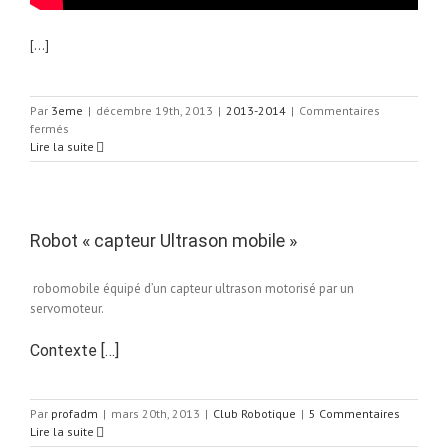
[…]
Par
3eme
|
décembre 19th, 2013
|
2013-2014
|
Commentaires
sur
fermés
3b
Lire la suite
:
Eviter
un
obstacle
Robot « capteur Ultrason mobile »
robomobile équipé d’un capteur ultrason motorisé par un
servomoteur.
Contexte […]
Par
profadm
|
mars 20th, 2013
|
Club Robotique
|
5 Commentaires
Lire la suite