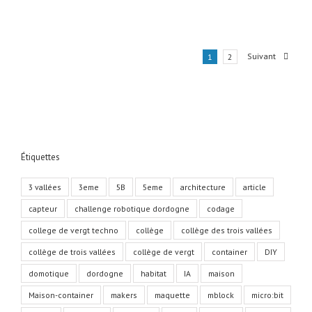
Suivant
1
2
Étiquettes
3 vallées
3eme
5B
5eme
architecture
article
capteur
challenge robotique dordogne
codage
college de vergt techno
collège
collège des trois vallées
collège de trois vallées
collège de vergt
container
DIY
domotique
dordogne
habitat
IA
maison
Maison-container
makers
maquette
mblock
micro:bit