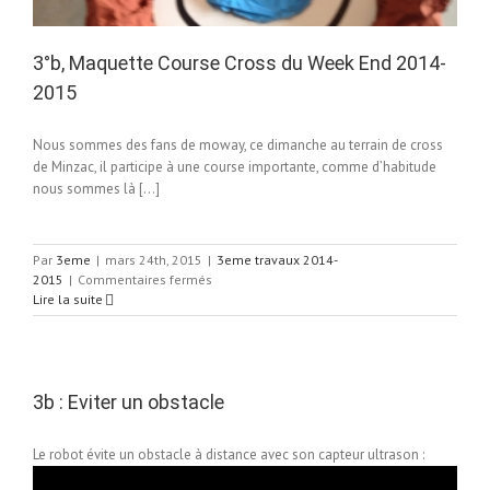
3°b, Maquette Course Cross du Week End 2014-
2015
Nous sommes des fans de moway, ce dimanche au terrain de cross
de Minzac, il participe à une course importante, comme d’habitude
nous sommes là […]
Par
3eme
|
mars 24th, 2015
|
3eme travaux 2014-
sur
2015
|
Commentaires fermés
3°b,
Lire la suite
Maquette
Course
Cross
du
Week
3b : Eviter un obstacle
End
2014-
Le robot évite un obstacle à distance avec son capteur ultrason :
2015