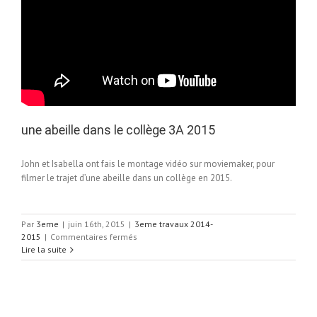
une abeille dans le collège 3A 2015
John et Isabella ont fais le montage vidéo sur moviemaker, pour
filmer le trajet d’une abeille dans un collège en 2015.
Par
3eme
|
juin 16th, 2015
|
3eme travaux 2014-
sur
2015
|
Commentaires fermés
une
Lire la suite
abeille
dans
le
collège
3A