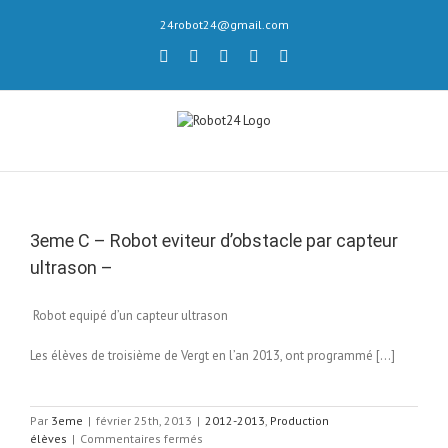
Skip
24robot24@gmail.com
to
content
twitter
youtube
flickr
Email
facebook
3eme C – Robot eviteur d’obstacle par capteur
ultrason –
Robot equipé d’un capteur ultrason
Les élèves de troisième de Vergt en l’an 2013, ont programmé […]
Par
3eme
|
février 25th, 2013
|
2012-2013
,
Production
sur
élèves
|
Commentaires fermés