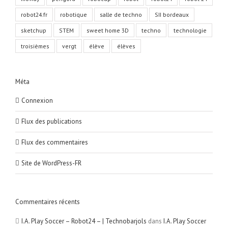
robot24.fr
robotique
salle de techno
SII bordeaux
sketchup
STEM
sweet home 3D
techno
technologie
troisièmes
vergt
élève
élèves
Méta
Connexion
Flux des publications
Flux des commentaires
Site de WordPress-FR
Commentaires récents
I.A. Play Soccer – Robot24 – | Technobarjols
dans
I.A. Play Soccer