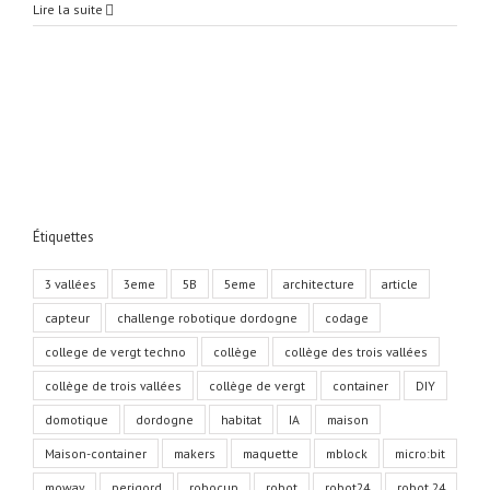
3eme
Lire la suite
C
–
Robot
eviteur
d’obstacle
par
capteur
ultrason
–
Étiquettes
3 vallées
3eme
5B
5eme
architecture
article
capteur
challenge robotique dordogne
codage
college de vergt techno
collège
collège des trois vallées
collège de trois vallées
collège de vergt
container
DIY
domotique
dordogne
habitat
IA
maison
Maison-container
makers
maquette
mblock
micro:bit
moway
perigord
robocup
robot
robot24
robot 24