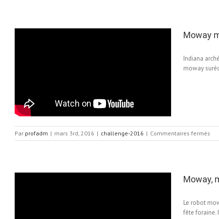
ma
Art
Ver
20
Moway m
Indiana arch
moway suréqu
sur
Par
profadm
|
mars 3rd, 2016
|
challenge-2016
|
Commentaires fermés
Mo
ma
To
du
ph
Moway, m
201
Le robot mow
fête foraine. 