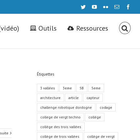
twitter
youtube
flickr
Email
face
(vidéo)
Outils
Ressources
Étiquettes
3 vallées
3eme
5B
5eme
architecture
article
capteur
challenge robotique dordogne
codage
college de vergt techno
collège
collège des trois vallées
 suite
collège de trois vallées
collège de vergt