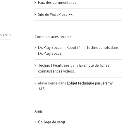
Flux des commentaires
Site de WordPress-FR
 suite
Commentaires récents
I.A. Play Soccer – Robot24 – | Technobarjols
dans
I.A. Play Soccer
Techno | Pearltrees
dans
Exemple de fiches
connaissances vidéos.
eleve 6eme
dans
L’objet technique par Jérémy
.M.S
Amis
Collège de vergt