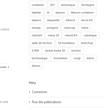
container
DIY
domotique
dordogne
habitat
IA
maison
Maison-container
makers
maquette
mblock
micro:bit
moway
perigord
robocup
robot
n robot
robot24
robot 24
robot24.fr
robotique
salle de techno
SII bordeaux
sketchup
STEM
sweet home 3D
techno
technologie
troisièmes
vergt
élève
élèves
 suite
Méta
Connexion
ns une
Flux des publications