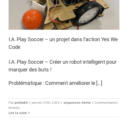
I.A. Play Soccer – un projet dans l’action Yes We
Code
I.A. Play Soccer – Créer un robot intelligent pour
marquer des buts !
Problématique : Comment améliorer le […]
Par
profadm
|
janvier 25th, 2024
|
sequences-4eme
|
Commentaires
sur
fermés
I.A.
Lire la suite
Play
Soccer
–