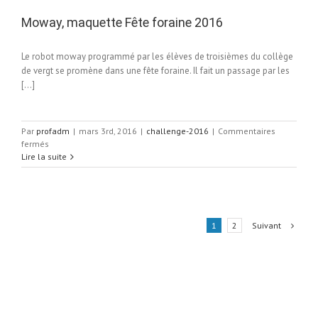
Moway, maquette Fête foraine 2016
Le robot moway programmé par les élèves de troisièmes du collège
de vergt se promène dans une fête foraine. Il fait un passage par les
[…]
Par
profadm
|
mars 3rd, 2016
|
challenge-2016
|
Commentaires
sur
fermés
Moway,
Lire la suite
maquette
Fête
foraine
2016
Suivant
1
2