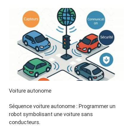
un
projet
dans
l’action
Yes
We
Code
Voiture autonome
Séquence voiture autonome : Programmer un
robot symbolisant une voiture sans
conducteurs.