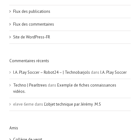
Flux des publications
Flux des commentaires
Site de WordPress-FR
Commentaires récents
I.A. Play Soccer – Robot24 – | Technobarjols
dans
I.A. Play Soccer
Techno | Pearltrees
dans
Exemple de fiches connaissances
vidéos.
eleve 6eme
dans
L’objet technique par Jérémy .M.S
Amis
Collège de vergt