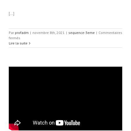
[…]
Par
profadm
|
novembre 8th, 2021
|
sequence-3eme
|
Commentaires
sur
fermés
Voiture
Lire la suite
autonome