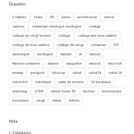
Étiquettes
3 vallées
3eme
5B
5eme
architecture
article
capteur
challenge robotique dordogne
codage
college de vergt techno
collège
collège des trois vallées
collège de trois vallées
collège de vergt
container
DIY
domotique
dordogne
habitat
IA
maison
Maison-container
makers
maquette
mblock
micro:bit
moway
perigord
robocup
robot
robot24
robot 24
robot24.fr
robotique
salle de techno
SII bordeaux
sketchup
STEM
sweet home 3D
techno
technologie
troisièmes
vergt
élève
élèves
Méta
Connexion