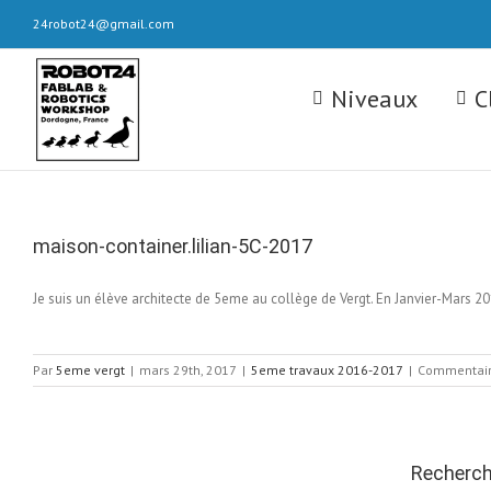
Skip
24robot24@gmail.com
to
content
Rechercher
Niveaux
C
maison-container.lilian-5C-2017
Je suis un élève architecte de 5eme au collège de Vergt. En Janvier-Mars 20
Par
5eme vergt
|
mars 29th, 2017
|
5eme travaux 2016-2017
|
Commentair
Recherch