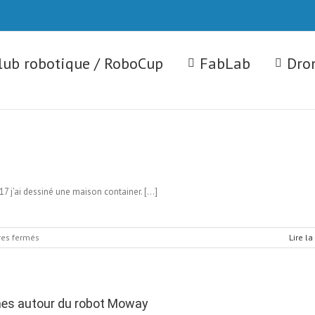
lub robotique / RoboCup
FabLab
Dron
17 j’ai dessiné une maison container. […]
sur
es fermés
Lire la
maison-
container.lilian-
5C-
2017
es autour du robot Moway