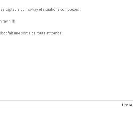
es capteurs du moway et situations complexes :
 ravin !!!
robot fait une sortie de route et tombe :
Lire la
ches