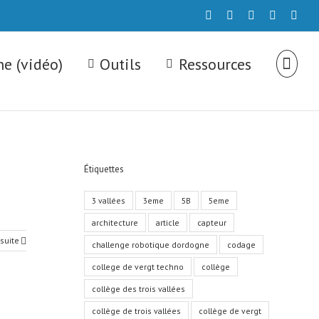
twitter
youtube
flickr
Email
face
e (vidéo)
Outils
Ressources
Étiquettes
3 vallées
3eme
5B
5eme
architecture
article
capteur
 suite
challenge robotique dordogne
codage
college de vergt techno
collège
collège des trois vallées
collège de trois vallées
collège de vergt