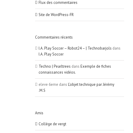
Flux des commentaires
Site de WordPress-FR
Commentaires récents
I.A. Play Soccer – Robot24 – | Technobarjols
dans
I.A. Play Soccer
Techno | Pearltrees
dans
Exemple de fiches
connaissances vidéos.
eleve 6eme
dans
L’objet technique par Jérémy
.M.S
Amis
Collège de vergt