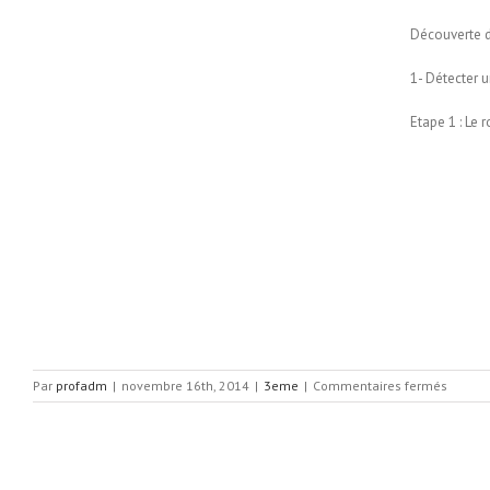
Découverte d
1- Détecter un
Etape 1 : Le 
sur
Par
profadm
|
novembre 16th, 2014
|
3eme
|
Commentaires fermés
Recher
autour
du
robot
Moway