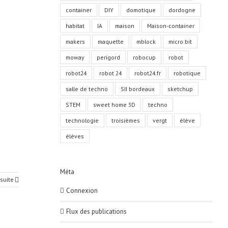
container
DIY
domotique
dordogne
habitat
IA
maison
Maison-container
makers
maquette
mblock
micro:bit
moway
perigord
robocup
robot
robot24
robot 24
robot24.fr
robotique
salle de techno
SII bordeaux
sketchup
STEM
sweet home 3D
techno
technologie
troisièmes
vergt
élève
élèves
Méta
 suite
Connexion
Flux des publications