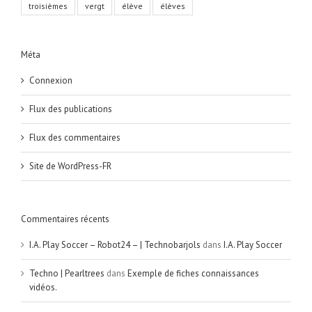
troisièmes
vergt
élève
élèves
Méta
Connexion
Flux des publications
Flux des commentaires
Site de WordPress-FR
Commentaires récents
I.A. Play Soccer – Robot24 – | Technobarjols
dans
I.A. Play Soccer
Techno | Pearltrees
dans
Exemple de fiches connaissances
vidéos.