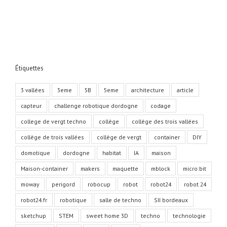
protéger
Étiquettes
3 vallées
3eme
5B
5eme
architecture
article
capteur
challenge robotique dordogne
codage
college de vergt techno
collège
collège des trois vallées
collège de trois vallées
collège de vergt
container
DIY
domotique
dordogne
habitat
IA
maison
Maison-container
makers
maquette
mblock
micro:bit
moway
perigord
robocup
robot
robot24
robot 24
robot24.fr
robotique
salle de techno
SII bordeaux
sketchup
STEM
sweet home 3D
techno
technologie