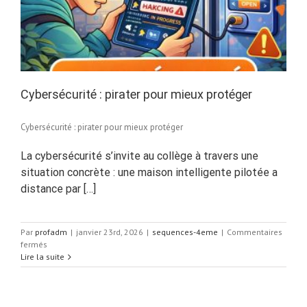
Cybersécurité : pirater pour mieux protéger
Cybersécurité : pirater pour mieux protéger
La cybersécurité s’invite au collège à travers une
situation concrète : une maison intelligente pilotée a
distance par […]
Par
profadm
|
janvier 23rd, 2026
|
sequences-4eme
|
Commentaires
sur
fermés
Cybersécurité
Lire la suite
:
pirater
pour
mieux