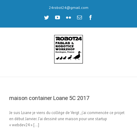
Skip
24robot24@gmail.com
to
content
twitter
youtube
flickr
Email
facebook
maison container Loane 5C 2017
Je suis Loane je viens du collège de Vergt , j’ai commencée ce projet
en début Janvier. J’ai dessiné une maison pour une startup
« webdev24 » […]