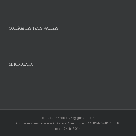
COLLÈGE DES TROIS VALLÉES
SII BORDEAUX
contact : 24robot24@gmail.com.
Contenu sous licence ‘Créative Commons’ : CC BY-NC-ND 3.0 FR.
robot24.fr-2014