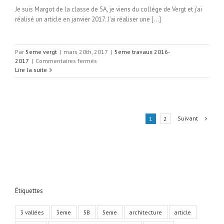
Je suis Margot de la classe de 5A, je viens du collège de Vergt et j’ai
réalisé un article en janvier 2017. J’ai réaliser une […]
Par
5eme vergt
|
mars 20th, 2017
|
5eme travaux 2016-
sur
2017
|
Commentaires fermés
Maison
Lire la suite
container-
Margot
Morgane
J-
5A
Suivant
1
2
2017
Étiquettes
3 vallées
3eme
5B
5eme
architecture
article