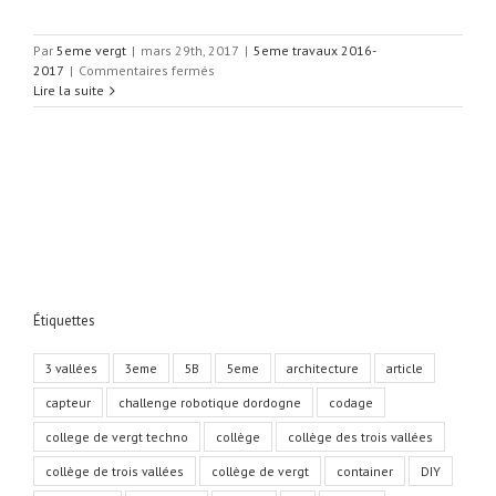
Par
5eme vergt
|
mars 29th, 2017
|
5eme travaux 2016-
sur
2017
|
Commentaires fermés
Maison
Lire la suite
Container
,
Léo
et
Benjamin
2017.
Étiquettes
3 vallées
3eme
5B
5eme
architecture
article
capteur
challenge robotique dordogne
codage
college de vergt techno
collège
collège des trois vallées
collège de trois vallées
collège de vergt
container
DIY