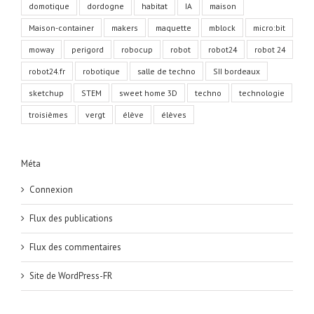
domotique
dordogne
habitat
IA
maison
Maison-container
makers
maquette
mblock
micro:bit
moway
perigord
robocup
robot
robot24
robot 24
robot24.fr
robotique
salle de techno
SII bordeaux
sketchup
STEM
sweet home 3D
techno
technologie
troisièmes
vergt
élève
élèves
Méta
Connexion
Flux des publications
Flux des commentaires
Site de WordPress-FR