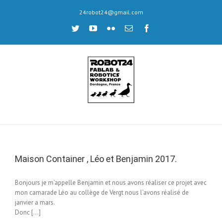
Skip
24robot24@gmail.com
to
content
twitter
youtube
flickr
Email
facebook
Maison Container , Léo et Benjamin 2017.
Bonjours je m’appelle Benjamin et nous avons réaliser ce projet avec
mon camarade Léo au collège de Vergt nous l’avons réalisé de
janvier a mars.
Donc […]