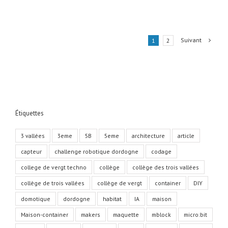
serveur
–
Programmation
avec
Suivant
1
2
Scratch3
Étiquettes
3 vallées
3eme
5B
5eme
architecture
article
capteur
challenge robotique dordogne
codage
college de vergt techno
collège
collège des trois vallées
collège de trois vallées
collège de vergt
container
DIY
domotique
dordogne
habitat
IA
maison
Maison-container
makers
maquette
mblock
micro:bit