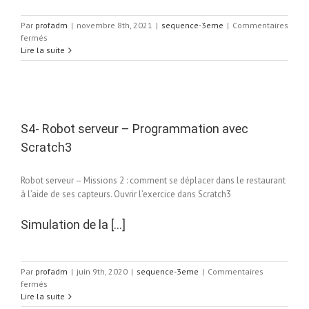
Par
profadm
|
novembre 8th, 2021
|
sequence-3eme
|
Commentaires
sur
fermés
Voiture
Lire la suite
autonome
 –
ec
S4- Robot serveur – Programmation avec
Scratch3
Robot serveur – Missions 2 : comment se déplacer dans le restaurant
à l’aide de ses capteurs. Ouvrir l’exercice dans Scratch3
Simulation de la […]
Par
profadm
|
juin 9th, 2020
|
sequence-3eme
|
Commentaires
sur
fermés
S4-
Lire la suite
Robot