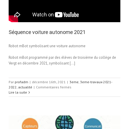
Séquence voiture autonome 2021
Robot mBot symbolisant une voiture autonome
Robot mBot programmé par des élèves de troisième du collège de
Vergt en décembre 2021, symbolisant […]
Par
profadm
|
décembre 16th, 2021
|
3eme
,
3eme-travaux-2021-
sur
2022
,
actualité
|
Commentaires fermés
Séquence
Lire la suite
voiture
autonome
2021