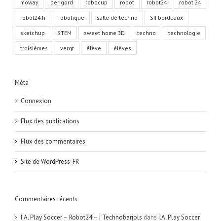
moway
perigord
robocup
robot
robot24
robot 24
robot24.fr
robotique
salle de techno
SII bordeaux
sketchup
STEM
sweet home 3D
techno
technologie
troisièmes
vergt
élève
élèves
Méta
Connexion
Flux des publications
Flux des commentaires
Site de WordPress-FR
Commentaires récents
I.A. Play Soccer – Robot24 – | Technobarjols
dans
I.A. Play Soccer