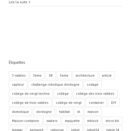
Modéliser
Lire la suite
et
Imprimer
en
3D
des
« Clés
ouvre
portes »
en
4ème
Étiquettes
3 vallées
3eme
5B
5eme
architecture
article
capteur
challenge robotique dordogne
codage
college de vergt techno
collège
collège des trois vallées
collège de trois vallées
collège de vergt
container
DIY
domotique
dordogne
habitat
IA
maison
Maison-container
makers
maquette
mblock
micro:bit
moway
perigord
robocup
robot
robot24
robot 24