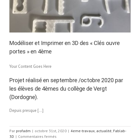
Modéliser et Imprimer en 3D des « Clés ouvre
portes » en 4ème
Your Content Goes Here
Projet réalisé en septembre /octobre 2020 par
les élèves de 4èmes du collège de Vergt
(Dordogne).
Depuis presque […]
Par
profadm
|
octobre 31st, 2020
|
4eme-travaux
,
actualité
,
Fablab-
sur
3D
|
Commentaires fermés