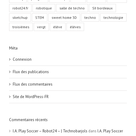
robot24.fr
robotique
salle de techno
SII bordeaux
sketchup
STEM
sweet home 3D
techno
technologie
troisièmes
vergt
élève
élèves
Méta
Connexion
Flux des publications
Flux des commentaires
Site de WordPress-FR
Commentaires récents
I.A. Play Soccer – Robot24 – | Technobarjols
dans
I.A. Play Soccer