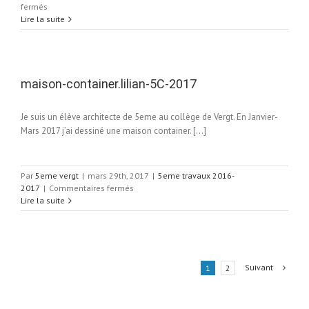
sur
fermés
Pixel
Lire la suite
art
»
Les
murs
s’habillent
maison-container.lilian-5C-2017
en
numérique
Je suis un élève architecte de 5eme au collège de Vergt. En Janvier-
«
Mars 2017 j’ai dessiné une maison container. […]
Par
5eme vergt
|
mars 29th, 2017
|
5eme travaux 2016-
sur
2017
|
Commentaires fermés
maison-
Lire la suite
container.lilian-
5C-
2017
Suivant
1
2