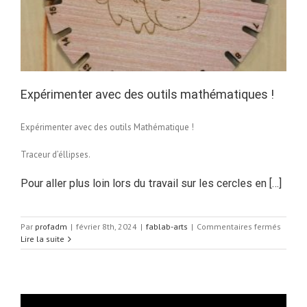
Expérimenter avec des outils mathématiques !
Expérimenter avec des outils Mathématique !
Traceur d’éllipses.
Pour aller plus loin lors du travail sur les cercles en […]
sur
Par
profadm
|
février 8th, 2024
|
fablab-arts
|
Commentaires fermés
Expéri
Lire la suite
avec
des
outils
mathé
!