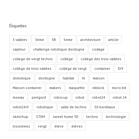
Étiquettes
3 vallées
3eme
5B
5eme
architecture
article
capteur
challenge robotique dordogne
codage
college de vergt techno
collège
collège des trois vallées
collège de trois vallées
collège de vergt
container
DIY
domotique
dordogne
habitat
IA
maison
Maison-container
makers
maquette
mblock
micro:bit
moway
perigord
robocup
robot
robot24
robot 24
robot24.fr
robotique
salle de techno
SII bordeaux
sketchup
STEM
sweet home 3D
techno
technologie
troisièmes
vergt
élève
élèves