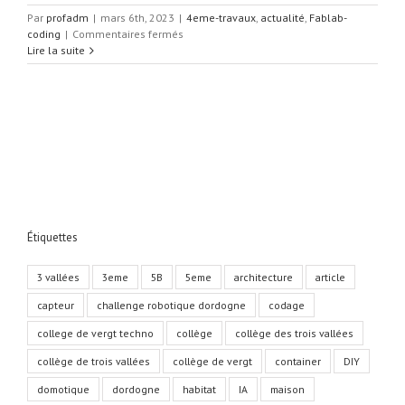
Par
profadm
|
mars 6th, 2023
|
4eme-travaux
,
actualité
,
Fablab-
sur
coding
|
Commentaires fermés
Concours
Lire la suite
crée
ton
jeu
vidéo
2023
–
Tester
l’intégralité
des
jeux
réalisés
Étiquettes
par
les
3 vallées
3eme
5B
5eme
architecture
article
élèves.
capteur
challenge robotique dordogne
codage
college de vergt techno
collège
collège des trois vallées
collège de trois vallées
collège de vergt
container
DIY
domotique
dordogne
habitat
IA
maison