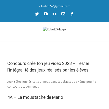
Skip
24robot24@gmail.com
to
content
twitter
youtube
flickr
Email
facebook
Concours crée ton jeu vidéo 2023 – Tester
l’intégralité des jeux réalisés par les élèves.
Jeux sélectionnés cette années dans les classes de 4ème pour le
concours académique :
4A – La moustache de Mario