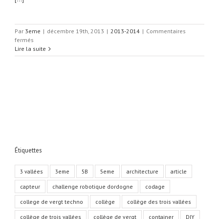
Par
3eme
|
décembre 19th, 2013
|
2013-2014
|
Commentaires
sur
fermés
3b
Lire la suite
:
Eviter
un
obstacle
Étiquettes
3 vallées
3eme
5B
5eme
architecture
article
capteur
challenge robotique dordogne
codage
college de vergt techno
collège
collège des trois vallées
collège de trois vallées
collège de vergt
container
DIY