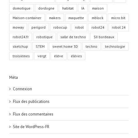
domotique
dordogne
habitat
IA
maison
Maison-container
makers
maquette
mblock
micro:bit
moway
perigord
robocup
robot
robot24
robot 24
robot24.fr
robotique
salle de techno
SII bordeaux
sketchup
STEM
sweet home 3D
techno
technologie
troisièmes
vergt
élève
élèves
Méta
Connexion
Flux des publications
Flux des commentaires
Site de WordPress-FR