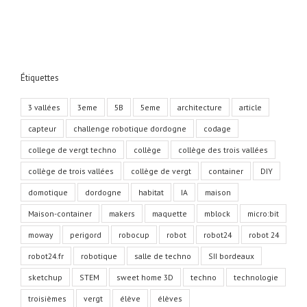
au
collège
de
Vergt
en
5B
Étiquettes
3 vallées
3eme
5B
5eme
architecture
article
capteur
challenge robotique dordogne
codage
college de vergt techno
collège
collège des trois vallées
collège de trois vallées
collège de vergt
container
DIY
domotique
dordogne
habitat
IA
maison
Maison-container
makers
maquette
mblock
micro:bit
moway
perigord
robocup
robot
robot24
robot 24
robot24.fr
robotique
salle de techno
SII bordeaux
sketchup
STEM
sweet home 3D
techno
technologie
troisièmes
vergt
élève
élèves