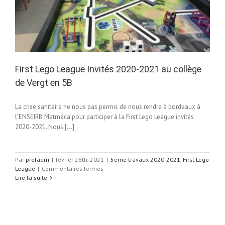
First Lego League Invités 2020-2021 au collège
de Vergt en 5B
La crise sanitaire ne nous pas permis de nous rendre à bordeaux à
l’ENSEIRB Matméca pour participer à la First Lego League invités
2020-2021. Nous […]
Par
profadm
|
février 28th, 2021
|
5eme travaux 2020-2021
,
First Lego
sur
League
|
Commentaires fermés
First
Lire la suite
Lego
League
Invités
2020-
2021