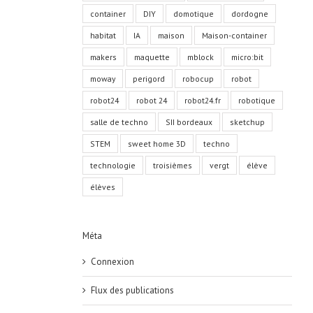
container
DIY
domotique
dordogne
habitat
IA
maison
Maison-container
makers
maquette
mblock
micro:bit
moway
perigord
robocup
robot
robot24
robot 24
robot24.fr
robotique
salle de techno
SII bordeaux
sketchup
STEM
sweet home 3D
techno
technologie
troisièmes
vergt
élève
élèves
Méta
Connexion
Flux des publications