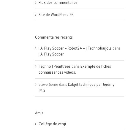
Flux des commentaires
Site de WordPress-FR
Commentaires récents
I.A. Play Soccer – Robot24 – | Technobarjols
dans
I.A. Play Soccer
Techno | Pearltrees
dans
Exemple de fiches
connaissances vidéos.
eleve 6eme
dans
L’objet technique par Jérémy
.M.S
Amis
Collège de vergt