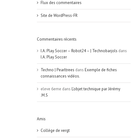
Flux des commentaires
Site de WordPress-FR
Commentaires récents
I.A. Play Soccer – Robot24 – | Technobarjols
dans
I.A. Play Soccer
Techno | Pearltrees
dans
Exemple de fiches
connaissances vidéos.
eleve 6eme
dans
L’objet technique par Jérémy
.M.S
Amis
Collège de vergt