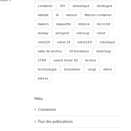
container
DIY
domotique
dordogne
habitat
IA
maison
Maison-container
makers
maquette
mblock
micro:bit
moway
perigord
robocup
robot
robot24
robot 24
robot24.fr
robotique
salle de techno
SII bordeaux
sketchup
STEM
sweet home 3D
techno
technologie
troisièmes
vergt
élève
élèves
Méta
Connexion
Flux des publications