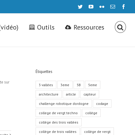
twitter
youtube
flickr
Email
face
(vidéo)
Outils
Ressources
Étiquettes
te sur
3 vallées
3eme
5B
5eme
architecture
article
capteur
challenge robotique dordogne
codage
college de vergt techno
collège
collège des trois vallées
collège de trois vallées
collège de vergt
 suite