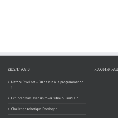
RECENT POSTS
ROBO24.FR FAB
Matrice Pixel Art – Du dessin à la programmation
!
Explorer Mars avec un rover : utile ou inutile ?
Challenge robotique Dordogne