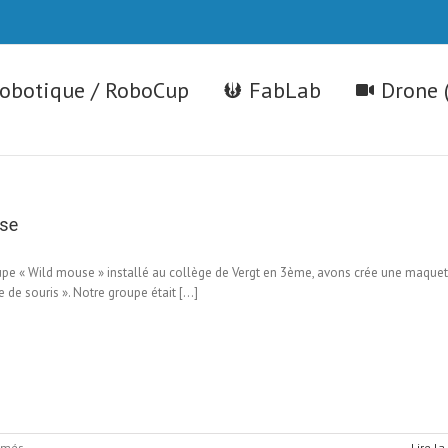
robotique / RoboCup
FabLab
Drone 
se
upe « Wild mouse » installé au collège de Vergt en 3ème, avons crée une maquet
e de souris ». Notre groupe était […]
sur
rmés
Lire la