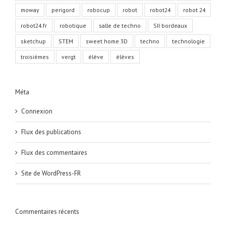
moway
perigord
robocup
robot
robot24
robot 24
robot24.fr
robotique
salle de techno
SII bordeaux
sketchup
STEM
sweet home 3D
techno
technologie
troisièmes
vergt
élève
élèves
Méta
Connexion
Flux des publications
Flux des commentaires
Site de WordPress-FR
Commentaires récents