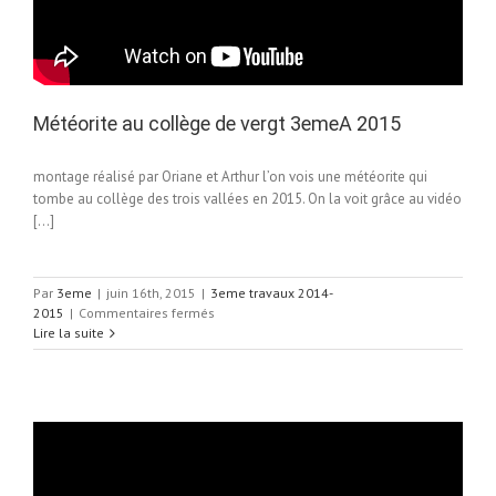
Météorite au collège de vergt 3emeA 2015
montage réalisé par Oriane et Arthur l’on vois une météorite qui
tombe au collège des trois vallées en 2015. On la voit grâce au vidéo
[…]
Par
3eme
|
juin 16th, 2015
|
3eme travaux 2014-
sur
2015
|
Commentaires fermés
Météorite
Lire la suite
au
collège
de
vergt
3emeA
2015