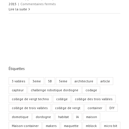
sur
2015
|
Commentaires fermés
un
Lire la suite
T-
Rex
au
collège
Étiquettes
3 vallées
3eme
5B
5eme
architecture
article
capteur
challenge robotique dordogne
codage
college de vergt techno
collège
collège des trois vallées
collège de trois vallées
collège de vergt
container
DIY
domotique
dordogne
habitat
IA
maison
Maison-container
makers
maquette
mblock
micro:bit