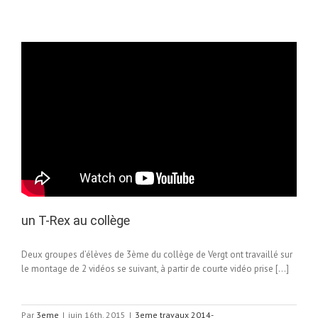
dans
le
collège
3A
2015
un T-Rex au collège
Deux groupes d’élèves de 3ème du collège de Vergt ont travaillé sur
le montage de 2 vidéos se suivant, à partir de courte vidéo prise […]
Par
3eme
|
juin 16th, 2015
|
3eme travaux 2014-