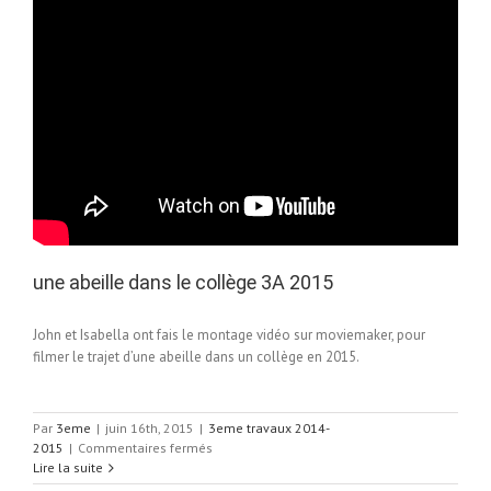
une abeille dans le collège 3A 2015
John et Isabella ont fais le montage vidéo sur moviemaker, pour
filmer le trajet d’une abeille dans un collège en 2015.
Par
3eme
|
juin 16th, 2015
|
3eme travaux 2014-
sur
2015
|
Commentaires fermés
une
Lire la suite
abeille