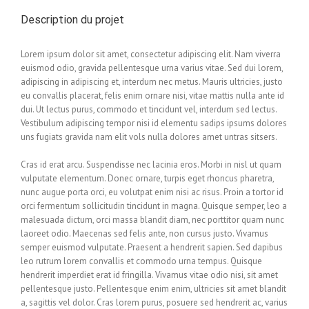
Description du projet
Lorem ipsum dolor sit amet, consectetur adipiscing elit. Nam viverra
euismod odio, gravida pellentesque urna varius vitae. Sed dui lorem,
adipiscing in adipiscing et, interdum nec metus. Mauris ultricies, justo
eu convallis placerat, felis enim ornare nisi, vitae mattis nulla ante id
dui. Ut lectus purus, commodo et tincidunt vel, interdum sed lectus.
Vestibulum adipiscing tempor nisi id elementu sadips ipsums dolores
uns fugiats gravida nam elit vols nulla dolores amet untras sitsers.
Cras id erat arcu. Suspendisse nec lacinia eros. Morbi in nisl ut quam
vulputate elementum. Donec ornare, turpis eget rhoncus pharetra,
nunc augue porta orci, eu volutpat enim nisi ac risus. Proin a tortor id
orci fermentum sollicitudin tincidunt in magna. Quisque semper, leo a
malesuada dictum, orci massa blandit diam, nec porttitor quam nunc
laoreet odio. Maecenas sed felis ante, non cursus justo. Vivamus
semper euismod vulputate. Praesent a hendrerit sapien. Sed dapibus
leo rutrum lorem convallis et commodo urna tempus. Quisque
hendrerit imperdiet erat id fringilla. Vivamus vitae odio nisi, sit amet
pellentesque justo. Pellentesque enim enim, ultricies sit amet blandit
a, sagittis vel dolor. Cras lorem purus, posuere sed hendrerit ac, varius