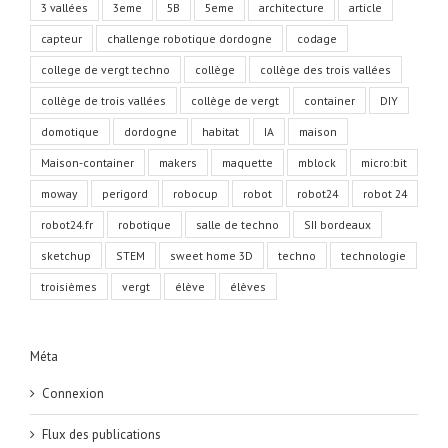
3 vallées
3eme
5B
5eme
architecture
article
capteur
challenge robotique dordogne
codage
college de vergt techno
collège
collège des trois vallées
collège de trois vallées
collège de vergt
container
DIY
domotique
dordogne
habitat
IA
maison
Maison-container
makers
maquette
mblock
micro:bit
moway
perigord
robocup
robot
robot24
robot 24
robot24.fr
robotique
salle de techno
SII bordeaux
sketchup
STEM
sweet home 3D
techno
technologie
troisièmes
vergt
élève
élèves
Méta
Connexion
Flux des publications