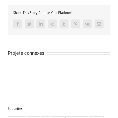
Share This Story, Choose Your Platform!
facebook
twitter
linkedin
reddit
tumblr
pinterest
vk
Email
Projets connexes
Étiquettes