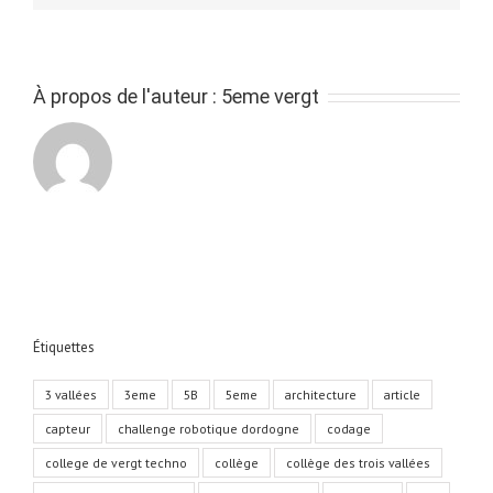
À propos de l'auteur :
5eme vergt
Étiquettes
3 vallées
3eme
5B
5eme
architecture
article
capteur
challenge robotique dordogne
codage
college de vergt techno
collège
collège des trois vallées