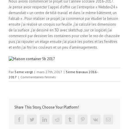
Nous avons commencer le projet sur l’année scolaire 2016-2017.
Je pense avoir respecter l’appel d’offre car l’entreprise « Webdev24 »
demandait « un centre de télé-travail et dans le même bâtiment, un
Fablab « . Pour réaliser ce projet j’ai commencé par étudier le besoin
ensuite j’ai réalisé un croquis sur feuille ,j’ai calculé les dimensions
de la surface ,j’ai dessiné en 3D avec sketchup ,sur ce logiciel j’ai
commencé par dessiner les containers pour créer le rez-de-chaussée
puis j’ai rajouter un étage ensuite j’ai placé les portes et les fenêtres
et enfin j’ai fini les couleurs et un peu d’aménagements.
Par
5eme vergt
|
mars 27th, 2017
|
5eme travaux 2016-
sur
2017
|
Commentaires fermés
Maison
container-
Emma-
5B-
2017
Share This Story, Choose Your Platform!
facebook
twitter
linkedin
reddit
tumblr
pinterest
vk
Email