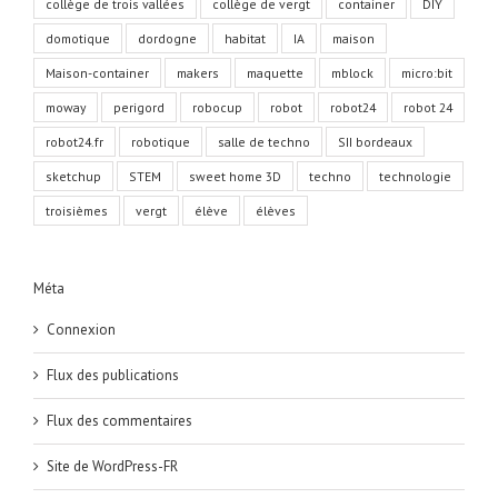
collège de trois vallées
collège de vergt
container
DIY
domotique
dordogne
habitat
IA
maison
Maison-container
makers
maquette
mblock
micro:bit
moway
perigord
robocup
robot
robot24
robot 24
robot24.fr
robotique
salle de techno
SII bordeaux
sketchup
STEM
sweet home 3D
techno
technologie
troisièmes
vergt
élève
élèves
Méta
Connexion
Flux des publications
Flux des commentaires
Site de WordPress-FR