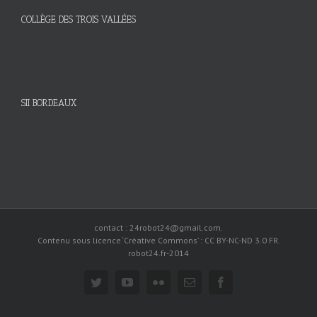
COLLÈGE DES TROIS VALLÉES
SII BORDEAUX
contact : 24robot24@gmail.com.
Contenu sous licence ‘Créative Commons’ : CC BY-NC-ND 3.0 FR.
robot24.fr-2014
twitter
youtube
flickr
Email
facebook