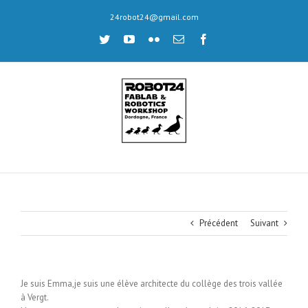
Skip
24robot24@gmail.com
to
content
twitter
youtube
flickr
Email
facebook
Précédent
Suivant
Je suis Emma,je suis une élève architecte du collège des trois vallée
à Vergt.