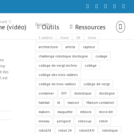
twitter
youtube
flickr
Email
face
ivant
Étiquettes
e (vidéo)
Outils
Ressources
3 vallées
3eme
5B
5eme
architecture
article
capteur
challenge robotique dordogne
codage
une
college de vergt techno
collège
trop
it des
collège des trois vallées
l est
collège de trois vallées
collège de vergt
container
DIY
domotique
dordogne
habitat
IA
maison
Maison-container
makers
maquette
mblock
micro:bit
moway
perigord
robocup
robot
robot24
robot 24
robot24.fr
robotique