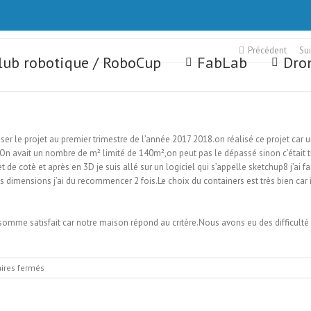
Précédent
Su
lub robotique / RoboCup
FabLab
Dron
ser le projet au premier trimestre de l’année 2017 2018.on réalisé ce projet car 
. On avait un nombre de m² limité de 140m²,on peut pas le dépassé sinon c’était 
t de cotè et après en 3D je suis allé sur un logiciel qui s’appelle sketchup8 j’ai fa
s dimensions j’ai du recommencer 2 fois.Le choix du containers est très bien car i
omme satisfait car notre maison répond au critère.Nous avons eu des difficulté
sur
res fermés
Maison
Container
5A