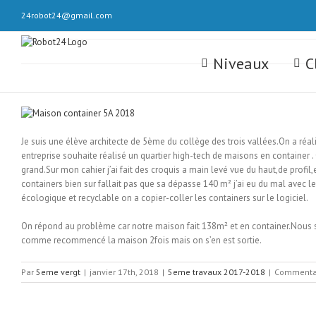
Skip
24robot24@gmail.com
to
content
Rechercher
Niveaux
C
Je suis une élève architecte de 5ème du collège des trois vallées.On a réali
entreprise souhaite réalisé un quartier high-tech de maisons en container 
grand.Sur mon cahier j’ai fait des croquis a main levé vue du haut,de profil,e
containers bien sur fallait pas que sa dépasse 140 m² j’ai eu du mal avec le
écologique et recyclable on a copier-coller les containers sur le logiciel.
On répond au problème car notre maison fait 138m² et en container.Nous s
comme recommencé la maison 2fois mais on s’en est sortie.
Par
5eme vergt
|
janvier 17th, 2018
|
5eme travaux 2017-2018
|
Commentai