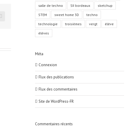
salle de techno
SII bordeaux
sketchup
STEM
sweet home 3D
techno
Email
technologie
troisièmes
vergt
élève
élèves
Méta
Connexion
Flux des publications
Flux des commentaires
Site de WordPress-FR
Commentaires récents