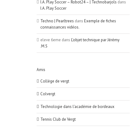
I.A. Play Soccer – Robot24 – | Technobarjols
dans
I.A. Play Soccer
Techno | Pearltrees
dans
Exemple de fiches
connaissances vidéos.
eleve 6eme
dans
L’objet technique par Jérémy
.M.S
Amis
Collège de vergt
Colvergt
Technologie dans l'académie de bordeaux
Tennis Club de Vergt