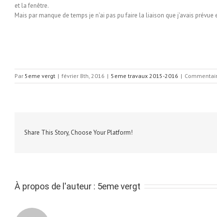
et la fenêtre.
Mais par manque de temps je n’ai pas pu faire la liaison que j’avais prévue 
Par
5eme vergt
|
février 8th, 2016
|
5eme travaux 2015-2016
|
Commentair
Share This Story, Choose Your Platform!
À propos de l'auteur :
5eme vergt