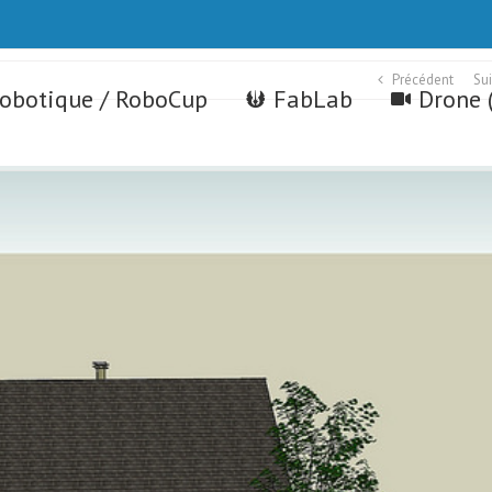
Précédent
Su
robotique / RoboCup
FabLab
Drone 