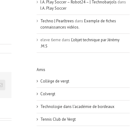
I.A. Play Soccer – Robot24 – | Technobarjols
dans
I.A. Play Soccer
Techno | Pearltrees
dans
Exemple de fiches
connaissances vidéos.
eleve 6eme
dans
L’objet technique par Jérémy
.M.S
Amis
Collège de vergt
Email
Colvergt
Technologie dans l'académie de bordeaux
Tennis Club de Vergt