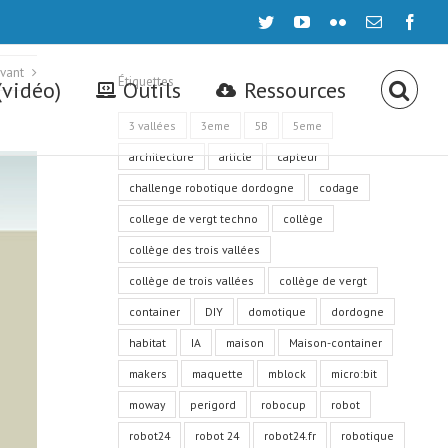
twitter
youtube
flickr
Email
face
ivant
Étiquettes
(vidéo)
Outils
Ressources
3 vallées
3eme
5B
5eme
architecture
article
capteur
challenge robotique dordogne
codage
college de vergt techno
collège
collège des trois vallées
collège de trois vallées
collège de vergt
container
DIY
domotique
dordogne
habitat
IA
maison
Maison-container
makers
maquette
mblock
micro:bit
moway
perigord
robocup
robot
robot24
robot 24
robot24.fr
robotique