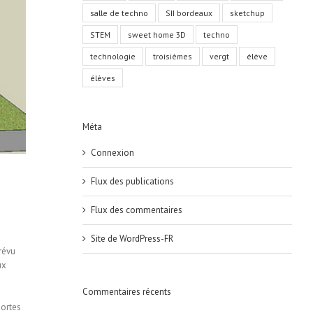
salle de techno
SII bordeaux
sketchup
STEM
sweet home 3D
techno
technologie
troisièmes
vergt
élève
élèves
Méta
Connexion
Flux des publications
u
Flux des commentaires
Site de WordPress-FR
prévu
ux
Commentaires récents
portes