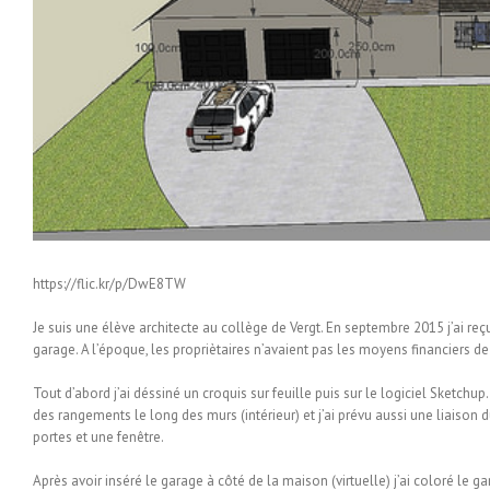
https://flic.kr/p/DwE8TW
Je suis une élève architecte au collège de Vergt. En septembre 2015 j’ai reç
garage. A l’époque, les propriètaires n’avaient pas les moyens financiers de b
Tout d’abord j’ai déssiné un croquis sur feuille puis sur le logiciel Sketch
des rangements le long des murs (intérieur) et j’ai prévu aussi une liais
portes et une fenêtre.
Après avoir inséré le garage à côté de la maison (virtuelle) j’ai coloré le