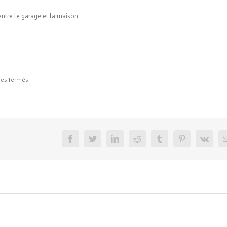
entre le garage et la maison.
sur
es fermés
garage
Emma
5eme
facebook
twitter
linkedin
reddit
tumblr
pinterest
vk