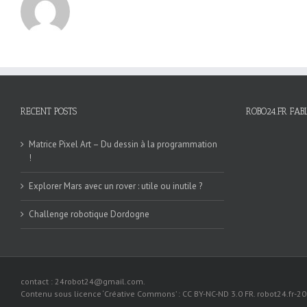
RECENT POSTS
ROBO24.FR FAB
Matrice Pixel Art – Du dessin à la programmation
!
Explorer Mars avec un rover : utile ou inutile ?
Challenge robotique Dordogne
contact : 24robot24@gmail.com.
Contenu sous licence ‘Créative Commons’ : CC BY-NC-ND 3.0 FR. robot24.fr-2