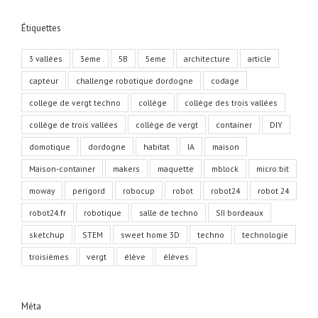
Étiquettes
3 vallées
3eme
5B
5eme
architecture
article
capteur
challenge robotique dordogne
codage
college de vergt techno
collège
collège des trois vallées
collège de trois vallées
collège de vergt
container
DIY
domotique
dordogne
habitat
IA
maison
Maison-container
makers
maquette
mblock
micro:bit
moway
perigord
robocup
robot
robot24
robot 24
robot24.fr
robotique
salle de techno
SII bordeaux
sketchup
STEM
sweet home 3D
techno
technologie
troisièmes
vergt
élève
élèves
Méta