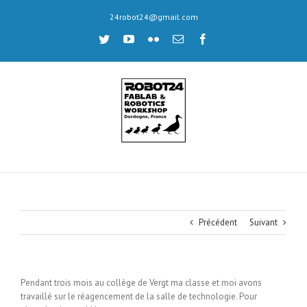
Skip
24robot24@gmail.com
to
content
twitter
youtube
flickr
Email
facebook
Précédent
Suivant
Pendant trois mois au collège de Vergt ma classe et moi avons
travaillé sur le réagencement de la salle de technologie. Pour