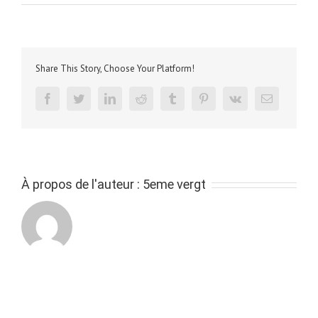
5D
salle
de
techno
par
Share This Story, Choose Your Platform!
Capucine
facebook
twitter
linkedin
reddit
tumblr
pinterest
vk
Email
À propos de l'auteur :
5eme vergt