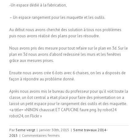
-Un espace dédié à la fabrication,
– Un espace rangement pour les maquette et les outils.
Au début nous avons cherché des solution à tous nos problèmes
puis nous avons réalisé des plans pour les résoudre.
Nous avons pris des mesure pour tout refaire sur le plan en 3d. Sur le
plan en 3d nous avons d’abord redessiné les murs et les fenêtres
grâce aux mesures prises.
Ensuite nous avons crée 6 ilots avec 6 chaises, on les a disposés de
façon à répondre au problème donné.
Après nous avons mis le bureau du professeur pour qu’il voit toute la
classe, un ilot central a était placé pour faire des présentation on a
laissé un petit espace pour le rangement des outils et des maquette.
<a title= »NINON chaussat ET CAPUCINE faure.png. by robot24
robot24, on Flickr »
Par
5eme vergt
|
janvier 30th, 2015
|
5eme travaux 2014-
sur
2015
|
Commentaires fermés