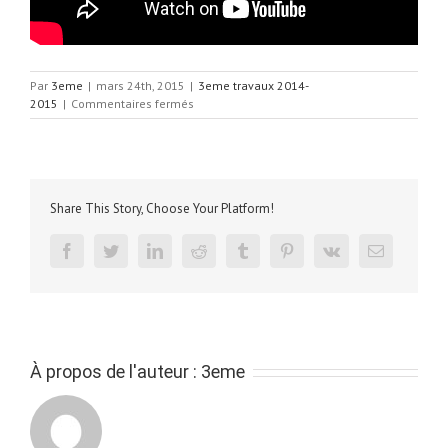
Par
3eme
|
mars 24th, 2015
|
3eme travaux 2014-
sur
2015
|
Commentaires fermés
3°A
PenBox
Maquette
Robotique
2014-
Share This Story, Choose Your Platform!
2015
facebook
twitter
linkedin
reddit
tumblr
pinterest
vk
Email
À propos de l'auteur :
3eme