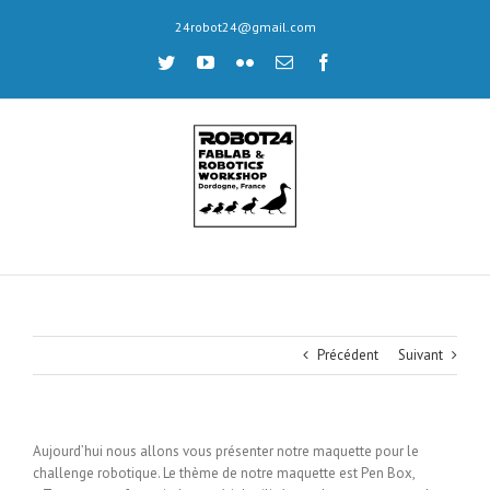
Skip
24robot24@gmail.com
to
content
twitter
youtube
flickr
Email
facebook
Précédent
Suivant
Aujourd’hui nous allons vous présenter notre maquette pour le
challenge robotique. Le thème de notre maquette est Pen Box,