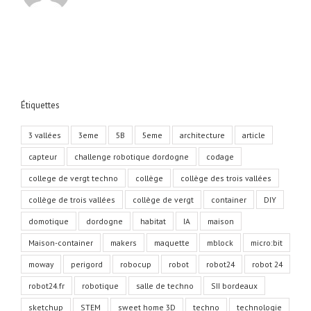
Étiquettes
3 vallées
3eme
5B
5eme
architecture
article
capteur
challenge robotique dordogne
codage
college de vergt techno
collège
collège des trois vallées
collège de trois vallées
collège de vergt
container
DIY
domotique
dordogne
habitat
IA
maison
Maison-container
makers
maquette
mblock
micro:bit
moway
perigord
robocup
robot
robot24
robot 24
robot24.fr
robotique
salle de techno
SII bordeaux
sketchup
STEM
sweet home 3D
techno
technologie