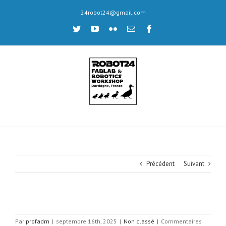
Skip
24robot24@gmail.com
to
content
twitter
youtube
flickr
Email
facebook
Précédent
Suivant
Par
profadm
|
septembre 16th, 2025
|
Non classé
|
Commentaires