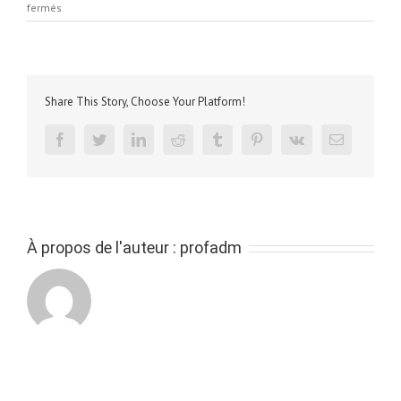
sur
fermés
test
h5P
Share This Story, Choose Your Platform!
facebook
twitter
linkedin
reddit
tumblr
pinterest
vk
Email
À propos de l'auteur :
profadm