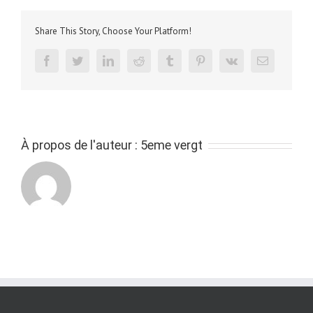
5c
2017
Share This Story, Choose Your Platform!
facebook
twitter
linkedin
reddit
tumblr
pinterest
vk
Email
À propos de l'auteur :
5eme vergt