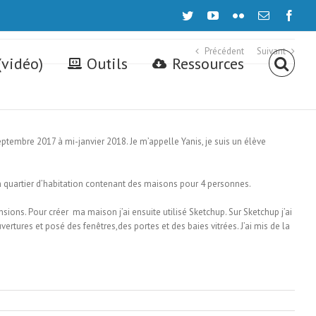
twitter
youtube
flickr
Email
face
Précédent
Suivant
(vidéo)
Outils
Ressources
eptembre 2017 à mi-janvier 2018. Je m’appelle Yanis, je suis un élève
un quartier d’habitation contenant des maisons pour 4 personnes.
sions. Pour créer ma maison j’ai ensuite utilisé Sketchup. Sur Sketchup j’ai
vertures et posé des fenêtres,des portes et des baies vitrées. J’ai mis de la