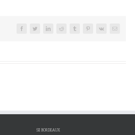
facebook
twitter
linkedin
reddit
tumblr
pinterest
vk
Email
SII BORDEAUX