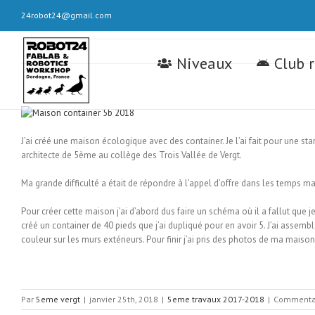
Skip
24robot24@gmail.com
to
content
Rechercher
Niveaux
Club 
J’ai créé une maison écologique avec des container. Je l’ai fait pour une st
architecte de 5ème au collège des Trois Vallée de Vergt.
Ma grande difficulté a était de répondre à l’appel d’offre dans les temps 
Pour créer cette maison j’ai d’abord dus faire un schéma où il a fallut que 
créé un container de 40 pieds que j’ai dupliqué pour en avoir 5. J’ai assembl
couleur sur les murs extérieurs. Pour finir j’ai pris des photos de ma maison
Par
5eme vergt
|
janvier 25th, 2018
|
5eme travaux 2017-2018
|
Commentai