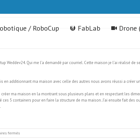
robotique / RoboCup
FabLab
Drone 
artup Weddev24. Qui me l’a demandé par courriel. Cette maison je l’ai réalisé de s
mais en additionnant ma maison avec celle des autres nous avons réussi a créer 
je créer ma maison en la montrant sous plusieurs plans et en respectant les dimen
é ces 5 containers pour en faire la structure de ma maison. J’ai ensuite fait des ou
.
sur
res fermés
Maison