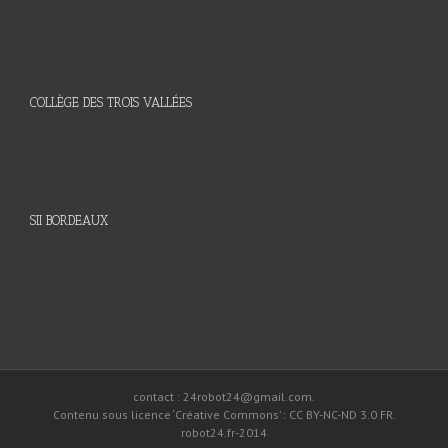
COLLÈGE DES TROIS VALLÉES
SII BORDEAUX
contact : 24robot24@gmail.com.
Contenu sous licence ‘Créative Commons’ : CC BY-NC-ND 3.0 FR.
robot24.fr-2014