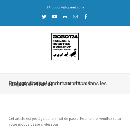
Skip
24robot24@gmail.com
to
content
twitter
youtube
flickr
Email
facebook
Protégé : Evaluation. Informatique et Programmation : Communication dans les réseaux et Internet.
Cet article est protégé par un mot de passe. Pour le lire, veuillez saisir
votre mot de passe ci-dessous :