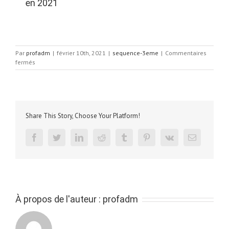
en 2021
Par
profadm
|
février 10th, 2021
|
sequence-3eme
|
Commentaires
sur
fermés
Créer
un
jeux
vidéo
adapté
Share This Story, Choose Your Platform!
à
son
public.
facebook
twitter
linkedin
reddit
tumblr
pinterest
vk
Email
À propos de l'auteur :
profadm