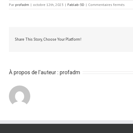
sur
Par
profadm
|
octobre 12th, 2023
|
Fablab-3D
|
Commentaires fermés
Bras
MeAr
micro
–
Husk
DFR0
Share This Story, Choose Your Platform!
À propos de l'auteur :
profadm