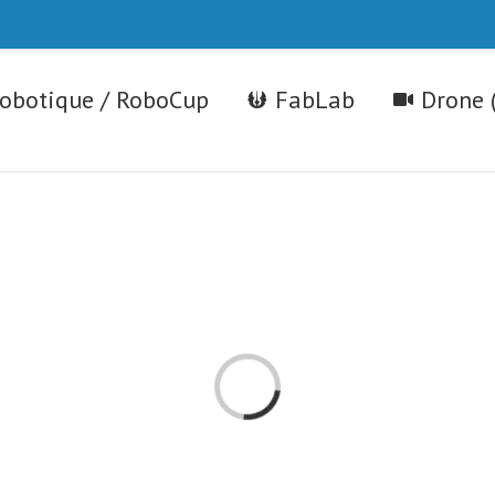
robotique / RoboCup
FabLab
Drone 
Chargement…