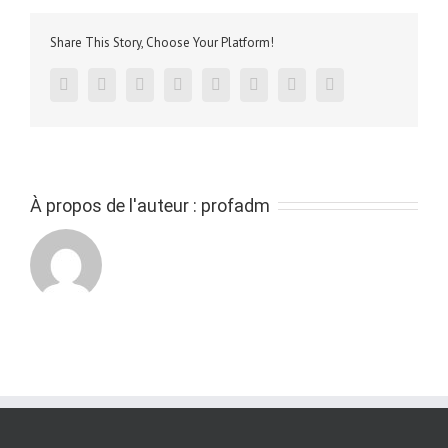
jeu
vidéo
Share This Story, Choose Your Platform!
2022
–
Tester
facebook
twitter
linkedin
reddit
tumblr
pinterest
vk
Email
l’intégralité
des
jeux
réalisés
par
les
À propos de l'auteur :
profadm
élèves.