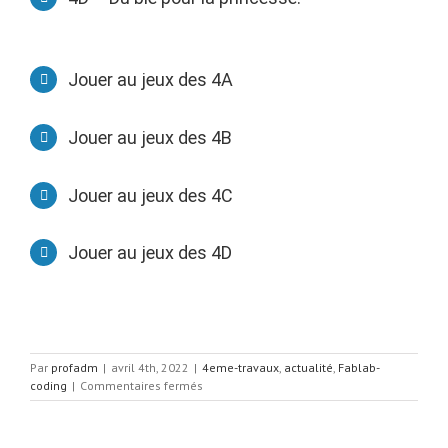
Jouer au jeux des 4A
Jouer au jeux des 4B
Jouer au jeux des 4C
Jouer au jeux des 4D
Par
profadm
|
avril 4th, 2022
|
4eme-travaux
,
actualité
,
Fablab-
sur
coding
|
Commentaires fermés
Concours
crée
ton