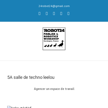
Skip
24robot24@gmail.com
to
content
twitter
youtube
flickr
Email
facebook
5A salle de techno leelou
Agencer un espace de travail