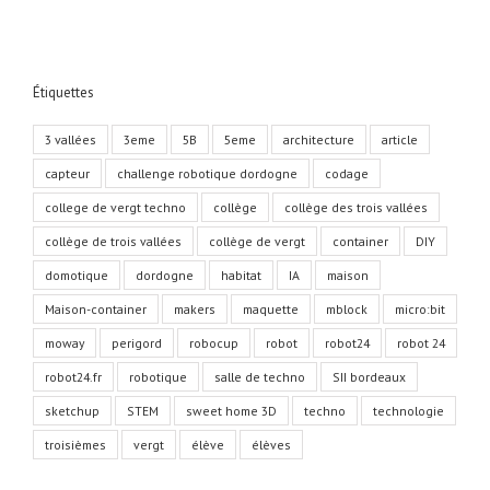
Étiquettes
3 vallées
3eme
5B
5eme
architecture
article
capteur
challenge robotique dordogne
codage
college de vergt techno
collège
collège des trois vallées
collège de trois vallées
collège de vergt
container
DIY
domotique
dordogne
habitat
IA
maison
Maison-container
makers
maquette
mblock
micro:bit
moway
perigord
robocup
robot
robot24
robot 24
robot24.fr
robotique
salle de techno
SII bordeaux
sketchup
STEM
sweet home 3D
techno
technologie
troisièmes
vergt
élève
élèves