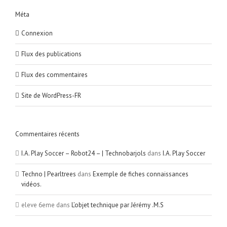
Méta
Connexion
Flux des publications
Flux des commentaires
Site de WordPress-FR
Commentaires récents
I.A. Play Soccer – Robot24 – | Technobarjols
dans
I.A. Play Soccer
Techno | Pearltrees
dans
Exemple de fiches connaissances
vidéos.
eleve 6eme
dans
L’objet technique par Jérémy .M.S