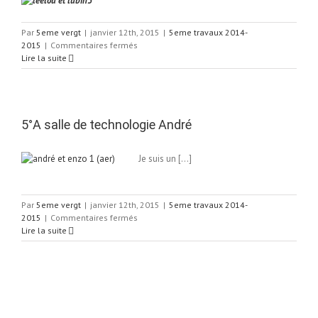
Par
5eme vergt
|
janvier 12th, 2015
|
5eme travaux 2014-
sur
2015
|
Commentaires fermés
5A
Lire la suite
salle
de
techno
leelou
5°A salle de technologie André
Je suis un […]
Par
5eme vergt
|
janvier 12th, 2015
|
5eme travaux 2014-
sur
2015
|
Commentaires fermés
5°A
Lire la suite
salle
de
technologie
André