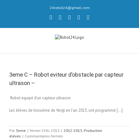
Skip
24robot24@gmail.com
to
content
twitter
youtube
flickr
Email
facebook
3eme C – Robot eviteur d’obstacle par capteur
ultrason –
Robot equipé d’un capteur ultrason
Les élèves de troisième de Vergt en l’an 2013, ont programmé […]
Par
3eme
|
février 25th, 2013
|
2012-2013
,
Production
sur
élèves
|
Commentaires fermés