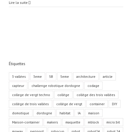
3eme
Lire la suite
C
–
Robot
eviteur
d’obstacle
par
capteur
ultrason
–
Étiquettes
3 vallées
3eme
5B
5eme
architecture
article
capteur
challenge robotique dordogne
codage
college de vergt techno
collège
collège des trois vallées
collège de trois vallées
collège de vergt
container
DIY
domotique
dordogne
habitat
IA
maison
Maison-container
makers
maquette
mblock
micro:bit
moway
perigord
robocup
robot
robot24
robot 24