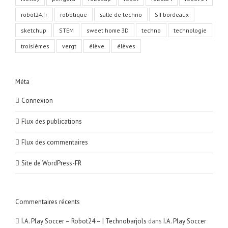
robot24.fr
robotique
salle de techno
SII bordeaux
sketchup
STEM
sweet home 3D
techno
technologie
troisièmes
vergt
élève
élèves
Méta
Connexion
Flux des publications
Flux des commentaires
Site de WordPress-FR
Commentaires récents
I.A. Play Soccer – Robot24 – | Technobarjols
dans
I.A. Play Soccer