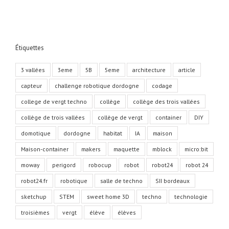
Étiquettes
3 vallées
3eme
5B
5eme
architecture
article
capteur
challenge robotique dordogne
codage
college de vergt techno
collège
collège des trois vallées
collège de trois vallées
collège de vergt
container
DIY
domotique
dordogne
habitat
IA
maison
Maison-container
makers
maquette
mblock
micro:bit
moway
perigord
robocup
robot
robot24
robot 24
robot24.fr
robotique
salle de techno
SII bordeaux
sketchup
STEM
sweet home 3D
techno
technologie
troisièmes
vergt
élève
élèves