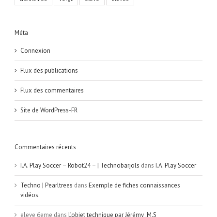
Méta
Connexion
Flux des publications
Flux des commentaires
Site de WordPress-FR
Commentaires récents
I.A. Play Soccer – Robot24 – | Technobarjols
dans
I.A. Play Soccer
Techno | Pearltrees
dans
Exemple de fiches connaissances
vidéos.
eleve 6eme
dans
L’objet technique par Jérémy .M.S