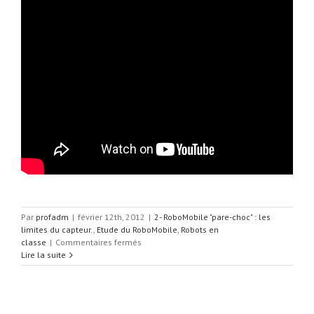
Par
profadm
|
février 12th, 2012
|
2- RoboMobile "pare-choc" : les
limites du capteur.
,
Etude du RoboMobile
,
Robots en
sur
classe
|
Commentaires fermés
2-
Lire la suite
RoboMobile
« pare-
choc »
: