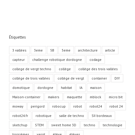
les
limites
du
capteur.
Étiquettes
3 vallées
3eme
5B
5eme
architecture
article
capteur
challenge robotique dordogne
codage
college de vergt techno
collège
collège des trois vallées
collège de trois vallées
collège de vergt
container
DIY
domotique
dordogne
habitat
IA
maison
Maison-container
makers
maquette
mblock
micro:bit
moway
perigord
robocup
robot
robot24
robot 24
robot24.fr
robotique
salle de techno
SII bordeaux
sketchup
STEM
sweet home 3D
techno
technologie
troisièmes
vergt
élève
élèves