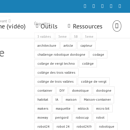
twitter
youtube
flickr
Email
face
ivant
Étiquettes
e (vidéo)
Outils
Ressources
3 vallées
3eme
5B
5eme
architecture
article
capteur
e
challenge robotique dordogne
codage
college de vergt techno
collège
collège des trois vallées
collège de trois vallées
collège de vergt
container
DIY
domotique
dordogne
habitat
IA
maison
Maison-container
makers
maquette
mblock
micro:bit
moway
perigord
robocup
robot
robot24
robot 24
robot24.fr
robotique