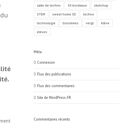
à
salle de techno
SII bordeaux
sketchup
 du
STEM
sweet home 3D
techno
technologie
troisièmes
vergt
élève
élèves
Méta
Connexion
lité
Flux des publications
ité.
Flux des commentaires
Site de WordPress-FR
Commentaires récents
ement