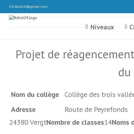
Skip
24robot24@gmail.com
to
content
Rechercher
Niveaux
C
Projet de réagencement 
du 
Nom du collège
Collège des trois vallé
Adresse
Route de Peyrefonds
24380 Vergt
Nombre de classes
14
Noms d