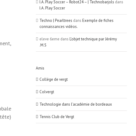
I.A. Play Soccer – Robot24 – | Technobarjols
dans
I.A. Play Soccer
Techno | Pearltrees
dans
Exemple de fiches
connaissances vidéos.
eleve 6eme
dans
L’objet technique par Jérémy
ment,
.M.S
Amis
Collège de vergt
Colvergt
Technologie dans l'académie de bordeaux
obale
tête)
Tennis Club de Vergt