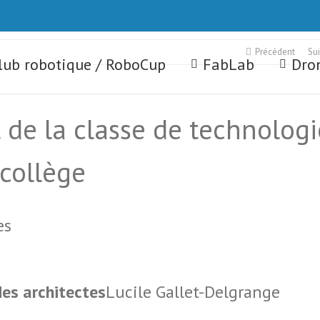
Précédent
Su
lub robotique / RoboCup
FabLab
Dron
de la classe de technologi
collège
es
es architectes
Lucile Gallet-Delgrange