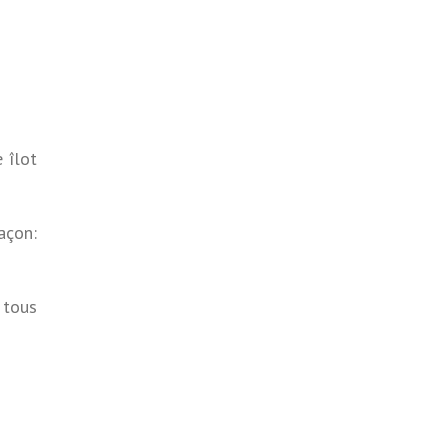
 îlot
açon:
 tous