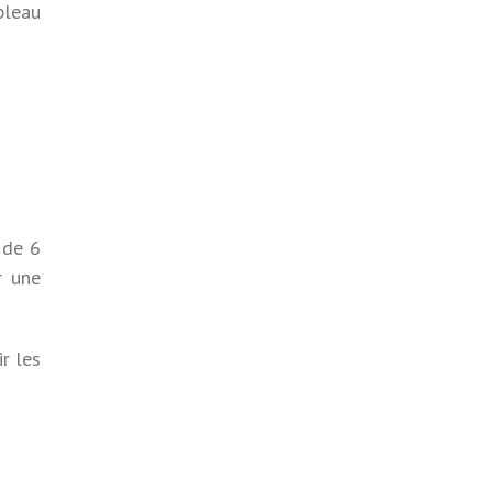
bleau
 de 6
r une
r les