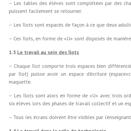
– Les tables des élèves sont complétées par des chai
puissent facilement se retourner.
– Les îlots sont espacés de façon à ce que deux adult
– Ces îlots, en forme de «U» sont disposés de manière 
1.3
Le travail au sein des îlots
– Chaque îlot comporte trois espaces bien différenc
par îlot) puisse avoir un espace d’écriture (espace«
maquette.
– Les îlots sont alors en forme de «U» avec trois ord
six élèves lors des phases de travail collectif et un 
– Tous les écrans doivent être visibles par l‘enseignant
1.4
Le travail dans la salle de technologie